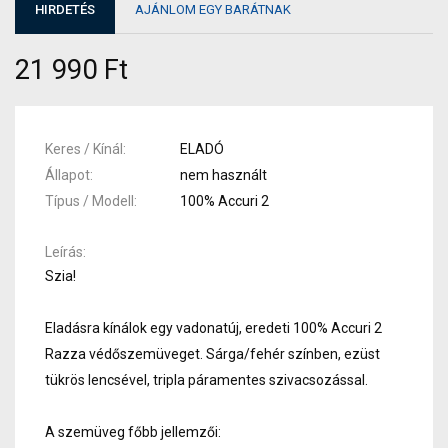
HIRDETÉS
AJÁNLOM EGY BARÁTNAK
21 990 Ft
Keres / Kínál
ELADÓ
Állapot
nem használt
Típus / Modell
100% Accuri 2
Leírás
Szia!
Eladásra kínálok egy vadonatúj, eredeti 100% Accuri 2
Razza védőszemüveget. Sárga/fehér színben, ezüst
tükrös lencsével, tripla páramentes szivacsozással.
A szemüveg főbb jellemzői: