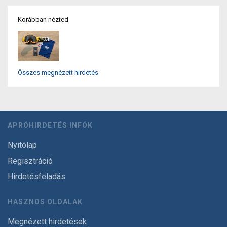
Korábban nézted
Összes megnézett hirdetés
APRÓHIRDETÉS INFÓK
Nyitólap
Regisztráció
Hirdetésfeladás
HASZNOS OLDALAK
Megnézett hirdetések