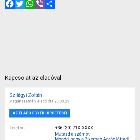
Facebook
Twitter
WhatsApp
Viber
Megosztás
Kapcsolat az eladóval
Szilágyi Zoltán
Magánszemély eladó óta 23.03.29
AZ ELADÓ EGYÉB HIRDETÉSEI
Telefon
+36 (30) 71X-XXXX
Mutasd a számot!
Mondd, hogy a Bikemag Aprón láttad!