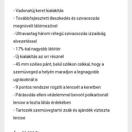
- Vadonatúj keret kialakítás
- Továbbfejlesztett illeszkedés és szivacsozás
megnövelt látómezővel
- Ultravastag három rétegű szivacsozás izzadság
elvezetéssel
- 17%-kal nagyobb látótér
- Új kialakítás az orr résznél
- 45 mm széles pánt, belül szilikon csíkkal, hogy a
szemüveged a helyén maradjon a legnagyobb
ugrásoknál is
- 9 pontos rendszer rögzíti a lencsét a keretben
- Párásodás elleni védelemmel bevont polikarbonát
lencse a tiszta látás érdekében
- Tartozék szemüvegtartó zsák és ajándék víztiszta
lencse