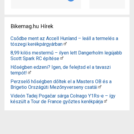
Bikemag.hu Hírek
Csődbe ment az Accell Hunland – leáll a termelés a
tószegi kerékpárgyárban
8,99 kilós mestermű – ilyen lett Dangerholm legújabb
Scott Spark RC építése
Hőségben edzeni? Igen, de felejtsd el a tavaszi
tempót!
Perzselő hőségben dőltek el a Masters OB és a
Brigetio Országúti Mezőnyverseny csatái
Videón Tadej Pogačar sárga Colnago Y1Rs-e – így
készült a Tour de France győztes kerékpárja