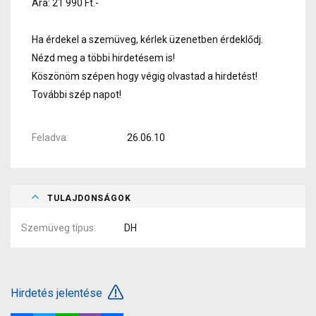
Ára: 21 990 Ft.-
Ha érdekel a szemüveg, kérlek üzenetben érdeklődj.
Nézd meg a többi hirdetésem is!
Köszönöm szépen hogy végig olvastad a hirdetést!
További szép napot!
Feladva
26.06.10
TULAJDONSÁGOK
Szemüveg típus
DH
Hirdetés jelentése