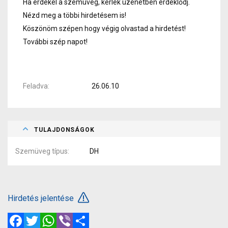
Ha érdekel a szemüveg, kérlek üzenetben érdeklődj.
Nézd meg a többi hirdetésem is!
Köszönöm szépen hogy végig olvastad a hirdetést!
További szép napot!
Feladva
26.06.10
TULAJDONSÁGOK
Szemüveg típus
DH
Hirdetés jelentése
Facebook
Twitter
WhatsApp
Viber
Megosztás