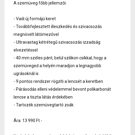
A szemüveg főbb jellemzői:
- Vadi új formájú keret
- Továbbfejlesztett illeszkedés és szivacsozás
megnövelt látómezővel
- Ultravastag kétrétegű szivacsozás izzadság
elvezetéssel
- 40 mm széles pánt, belül szilikon csíkkal, hogy a
szemüveged a helyén maradjon a legnagyobb
ugrásoknál is
- 9 pontos rendszer rögzíti a lencsét a keretben
- Párásodás elleni védelemmel bevont polikarbonát
lencse a tiszta látás érdekében
- Tartozék szemüvegtartó zsák
Ára: 13 990 Ft.-