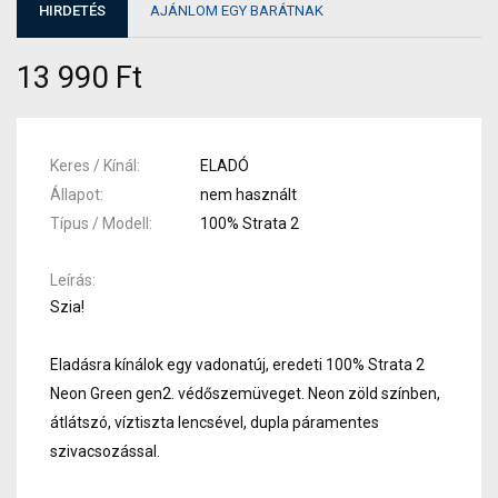
HIRDETÉS
AJÁNLOM EGY BARÁTNAK
13 990 Ft
Keres / Kínál
ELADÓ
Állapot
nem használt
Típus / Modell
100% Strata 2
Leírás
Szia!
Eladásra kínálok egy vadonatúj, eredeti 100% Strata 2
Neon Green gen2. védőszemüveget. Neon zöld színben,
átlátszó, víztiszta lencsével, dupla páramentes
szivacsozással.