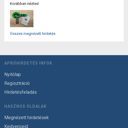
Korábban nézted
Összes megnézett hirdetés
APRÓHIRDETÉS INFÓK
Nyitólap
Regisztráció
Hirdetésfeladás
HASZNOS OLDALAK
Megnézett hirdetések
Kedvenceid