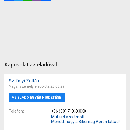
Kapcsolat az eladóval
Szilágyi Zoltán
Magánszemély eladó óta 23.03.29
AZ ELADÓ EGYÉB HIRDETÉSEI
Telefon
+36 (30) 71X-XXXX
Mutasd a számot!
Mondd, hogy a Bikemag Aprón láttad!