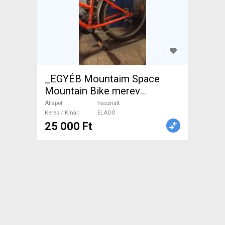
_EGYÉB Mountaim Space
Mountain Bike merev
használt ELADÓ
Állapot
használt
Keres / Kínál
ELADÓ
25 000 Ft