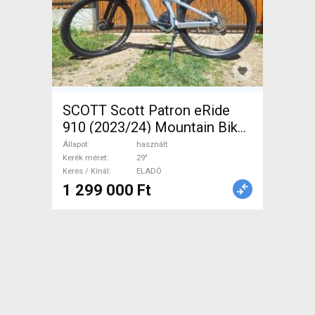
SCOTT Scott Patron eRide
910 (2023/24) Mountain Bike
29" össztelós / fully használt
Állapot
használt
ELADÓ
Kerék méret
29"
Keres / Kínál
ELADÓ
1 299 000 Ft