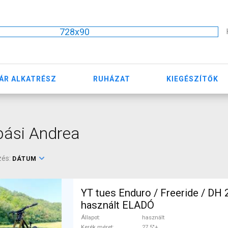
728x90
ÁR ALKATRÉSZ
RUHÁZAT
KIEGÉSZÍTŐK
pási Andrea
zés:
DÁTUM
YT tues Enduro / Freeride / DH 
használt ELADÓ
Állapot
használt
Kerék méret
27.5"+