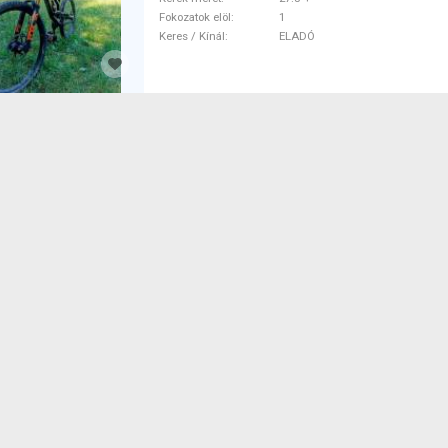
Fokozatok elöl
1
Keres / Kínál
ELADÓ