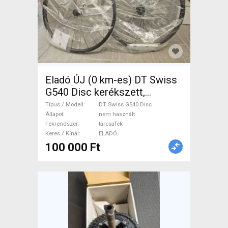
Eladó ÚJ (0 km-es) DT Swiss
G540 Disc kerékszett,
Gravel/Endurance Road,
Típus / Modell
DT Swiss G540 Disc
Számlás, garanciális DT Swiss
Állapot
nem használt
Fékrendszer
tárcsafék
G540 Disc Országúti / Gravel /
Keres / Kínál
ELADÓ
Triatlon Alkatrész, Országúti
100 000 Ft
Kerék / Felni / Gumi nem
használt ELADÓ