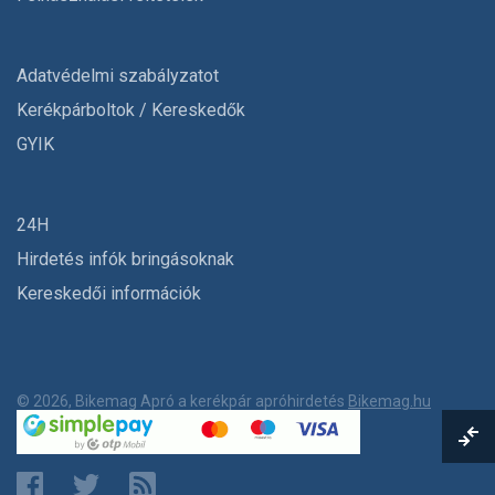
Adatvédelmi szabályzatot
Kerékpárboltok / Kereskedők
GYIK
24H
Hirdetés infók bringásoknak
Kereskedői információk
© 2026, Bikemag Apró a kerékpár apróhirdetés
Bikemag.hu