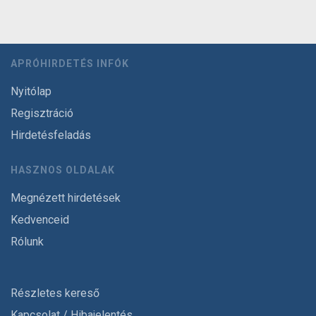
APRÓHIRDETÉS INFÓK
Nyitólap
Regisztráció
Hirdetésfeladás
HASZNOS OLDALAK
Megnézett hirdetések
Kedvenceid
Rólunk
Részletes kereső
Kapcsolat / Hibajelentés