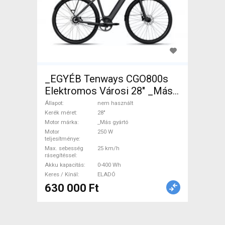
_EGYÉB Tenways CGO800s
Elektromos Városi 28" _Más
gyártó nem használt ELADÓ
Állapot
nem használt
Kerék méret
28"
Motor márka
_Más gyártó
Motor
250 W
teljesítménye
Max. sebesség
25 km/h
rásegítéssel
Akku kapacitás
0-400 Wh
Keres / Kínál
ELADÓ
630 000 Ft