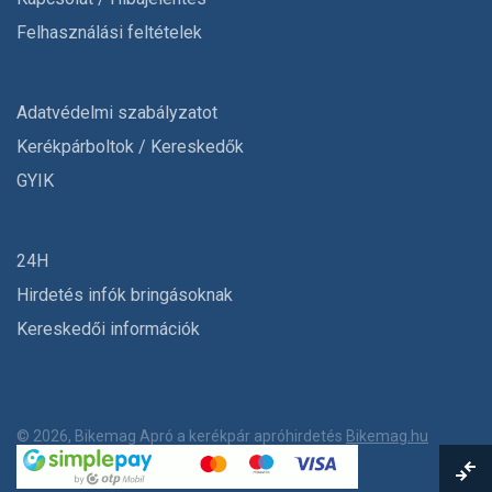
Felhasználási feltételek
Adatvédelmi szabályzatot
Kerékpárboltok / Kereskedők
GYIK
24H
Hirdetés infók bringásoknak
Kereskedői információk
© 2026, Bikemag Apró a kerékpár apróhirdetés
Bikemag.hu