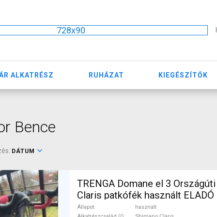
728x90
ÁR ALKATRÉSZ
RUHÁZAT
KIEGÉSZÍTŐK
or Bence
zés:
DÁTUM
TRENGA Domane el 3 Országúti
Claris patkófék használt ELADÓ
Állapot
használt
Alkatrészcsalád (Outi)
Shimano Claris