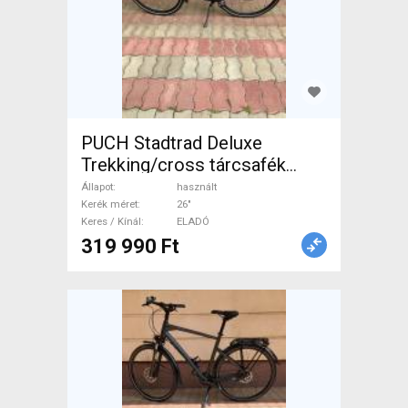
PUCH Stadtrad Deluxe
Trekking/cross tárcsafék
használt ELADÓ
Állapot
használt
Kerék méret
26"
Keres / Kínál
ELADÓ
319 990 Ft