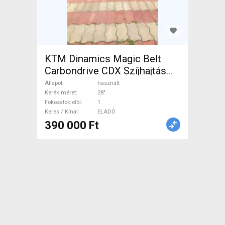
KTM Dinamics Magic Belt
Carbondrive CDX Szíjhajtás
Trekking/cross tárcsafék
Állapot
használt
használt ELADÓ
Kerék méret
28"
Fokozatok elöl
1
Keres / Kínál
ELADÓ
390 000 Ft