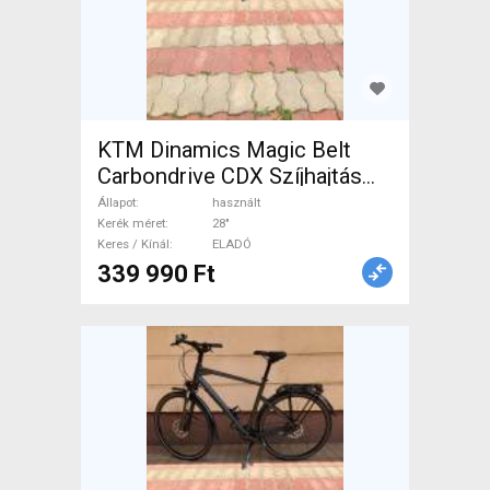
KTM Dinamics Magic Belt
Carbondrive CDX Szíjhajtás
Trekking/cross tárcsafék
Állapot
használt
használt ELADÓ
Kerék méret
28"
Keres / Kínál
ELADÓ
339 990 Ft