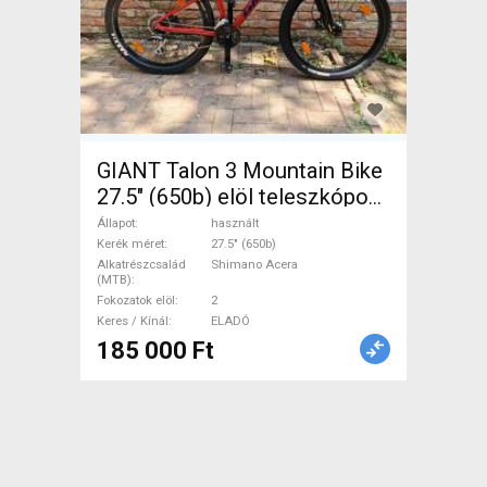
GIANT Talon 3 Mountain Bike
27.5" (650b) elöl teleszkópos
Shimano Acera használt
Állapot
használt
ELADÓ
Kerék méret
27.5" (650b)
Alkatrészcsalád
Shimano Acera
(MTB)
Fokozatok elöl
2
Keres / Kínál
ELADÓ
185 000 Ft