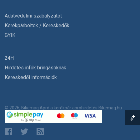
Adatvédelmi szabályzatot
Kerékpárboltok / Kereskedők
GYIK
24H
Hirdetés infók bringásoknak
Kereskedői információk
© 2026, Bikemag Apró a kerékpár apróhirdetés
Bikemag.hu