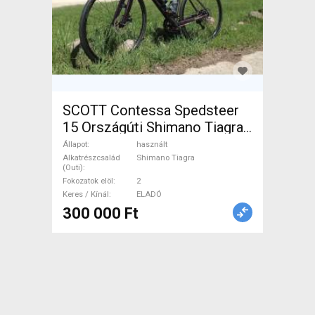
SCOTT Contessa Spedsteer
15 Országúti Shimano Tiagra
tárcsafék használt ELADÓ
Állapot
használt
Alkatrészcsalád
Shimano Tiagra
(Outi)
Fokozatok elöl
2
Keres / Kínál
ELADÓ
300 000 Ft