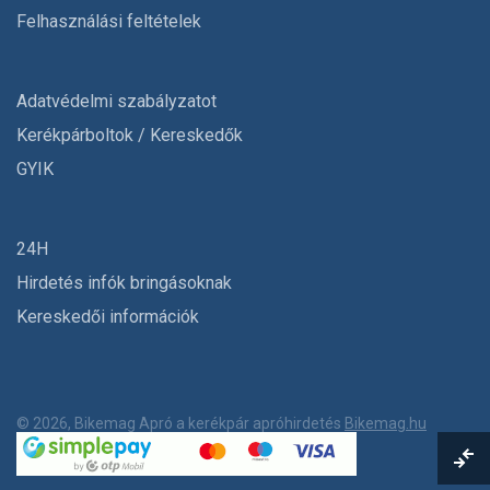
Felhasználási feltételek
Adatvédelmi szabályzatot
Kerékpárboltok / Kereskedők
GYIK
24H
Hirdetés infók bringásoknak
Kereskedői információk
© 2026, Bikemag Apró a kerékpár apróhirdetés
Bikemag.hu