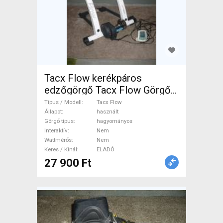
Tacx Flow kerékpáros
edzőgörgő Tacx Flow Görgő /
Spinning hagyományos
Típus / Modell
Tacx Flow
használt ELADÓ
Állapot
használt
Görgő típus
hagyományos
Interaktív
Nem
Wattmérős
Nem
Keres / Kínál
ELADÓ
27 900 Ft