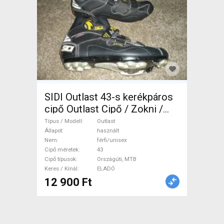
SIDI Outlast 43-s kerékpáros
cipő Outlast Cipő / Zokni /
Kamásli 43 Országúti, MTB
Típus / Modell
Outlast
használt férfi/unisex ELADÓ
Állapot
használt
Nem
férfi/unisex
Cipő méretek
43
Cipő típusok
Országúti, MTB
Keres / Kínál
ELADÓ
12 900 Ft