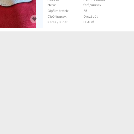
Nem
férfi/unisex
Cipő méretek
38
Cipő típusok
Országúti
Keres / Kínál
ELADÓ