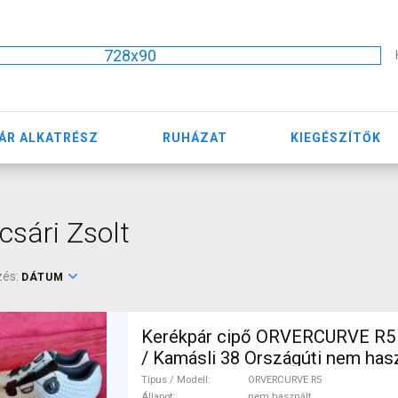
728x90
ÁR ALKATRÉSZ
RUHÁZAT
KIEGÉSZÍTŐK
sári Zsolt
zés:
DÁTUM
Kerékpár cipő ORVERCURVE R5 
/ Kamásli 38 Országúti nem has
férfi/unisex ELADÓ
Típus / Modell
ORVERCURVE R5
Állapot
nem használt