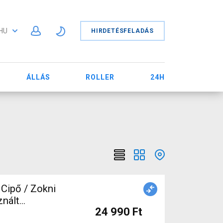
HU
HIRDETÉSFELADÁS
ÁLLÁS
ROLLER
24H
Cipő / Zokni
znált
24 990 Ft