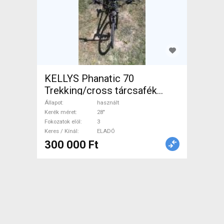
KELLYS Phanatic 70
Trekking/cross tárcsafék
használt ELADÓ
Állapot
használt
Kerék méret
28"
Fokozatok elöl
3
Keres / Kínál
ELADÓ
300 000 Ft