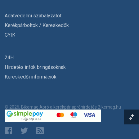
Adatvédelmi szabályzatot
Kerékpárboltok / Kereskedők
GYIK
24H
Hirdetés infók bringásoknak
Kereskedői információk
© 2026, Bikemag Apró a kerékpár apróhirdetés
Bikemag.hu