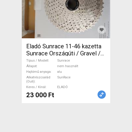
Eladó Sunrace 11-46 kazetta
Sunrace Országúti / Gravel /
Triatlon Alkatrész, Országúti
Típus / Modell
Sunrace
Hajtásrendszer SunRace nem
Állapot
nem használt
Hajtómű anyaga
alu
használt ELADÓ
Alkatrészcsalád
SunRace
(Outi)
Keres / Kínál
ELADÓ
23 000 Ft