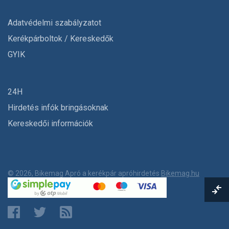
Adatvédelmi szabályzatot
Kerékpárboltok / Kereskedők
GYIK
24H
Hirdetés infók bringásoknak
Kereskedői információk
© 2026, Bikemag Apró a kerékpár apróhirdetés
Bikemag.hu