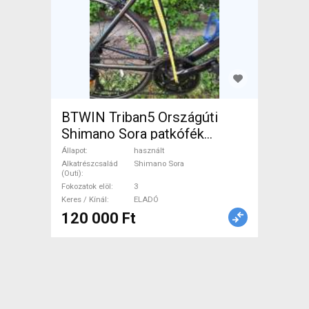
BTWIN Triban5 Országúti
Shimano Sora patkófék
használt ELADÓ
Állapot
használt
Alkatrészcsalád
Shimano Sora
(Outi)
Fokozatok elöl
3
Keres / Kínál
ELADÓ
120 000 Ft