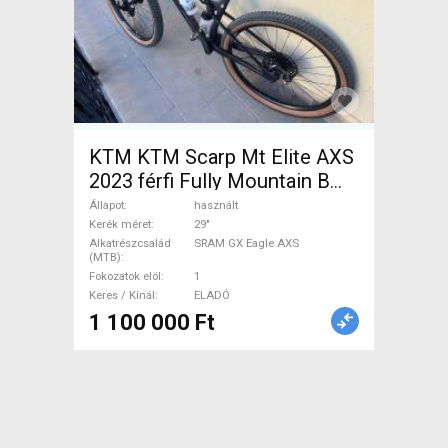
KTM KTM Scarp Mt Elite AXS
2023 férfi Fully Mountain B
Mountain Bike 29" össztelós
Állapot
használt
/ fully SRAM GX Eagle AXS
Kerék méret
29"
Alkatrészcsalád
SRAM GX Eagle AXS
használt ELADÓ
(MTB)
Fokozatok elöl
1
Keres / Kínál
ELADÓ
1 100 000 Ft