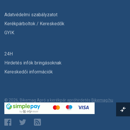
Adatvédelmi szabályzatot
Kerékpárboltok / Kereskedők
GYIK
24H
Hirdetés infók bringásoknak
Kereskedői információk
© 2026, Bikemag Apró a kerékpár apróhirdetés
Bikemag.hu