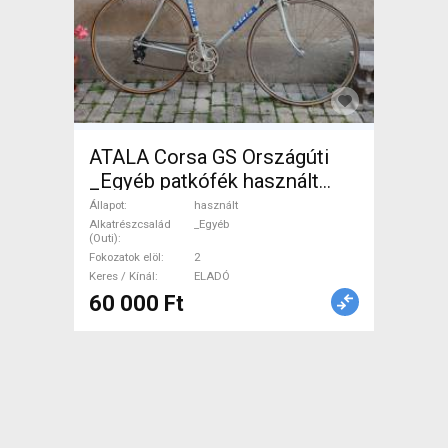
ATALA Corsa GS Országúti
_Egyéb patkófék használt
ELADÓ
Állapot
használt
Alkatrészcsalád
_Egyéb
(Outi)
Fokozatok elöl
2
Keres / Kínál
ELADÓ
60 000 Ft