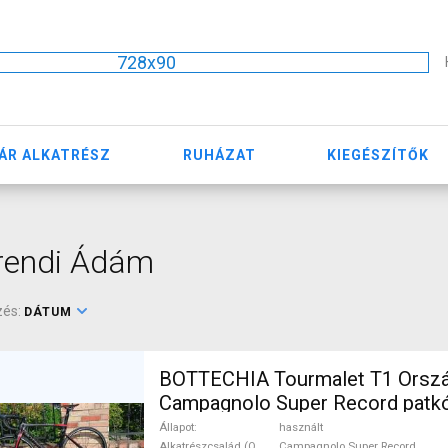
728x90
ÁR ALKATRÉSZ
RUHÁZAT
KIEGÉSZÍTŐK
rendi Ádám
zés:
DÁTUM
BOTTECHIA Tourmalet T1 Orszá
Campagnolo Super Record patkó
ELADÓ
Állapot
használt
Alkatrészcsalád (Outi)
Campagnolo Super Record