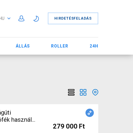
HU
HIRDETÉSFELADÁS
ÁLLÁS
ROLLER
24H
gúti
fék használt
279 000 Ft