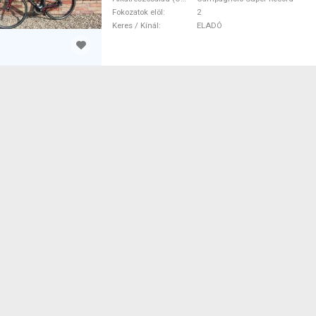
Fokozatok elöl
2
Keres / Kínál
ELADÓ