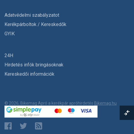
Adatvédelmi szabályzatot
Kerékpárboltok / Kereskedők
GYIK
24H
Hirdetés infók bringásoknak
Kereskedői információk
© 2026, Bikemag Apró a kerékpár apróhirdetés
Bikemag.hu