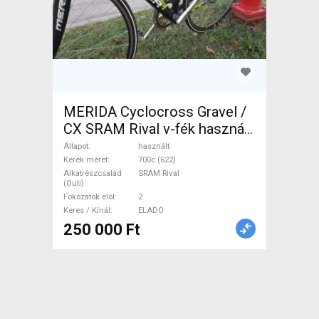
MERIDA Cyclocross Gravel /
CX SRAM Rival v-fék használt
ELADÓ
Állapot
használt
Kerék méret
700c (622)
Alkatrészcsalád
SRAM Rival
(Outi)
Fokozatok elöl
2
Keres / Kínál
ELADÓ
250 000 Ft