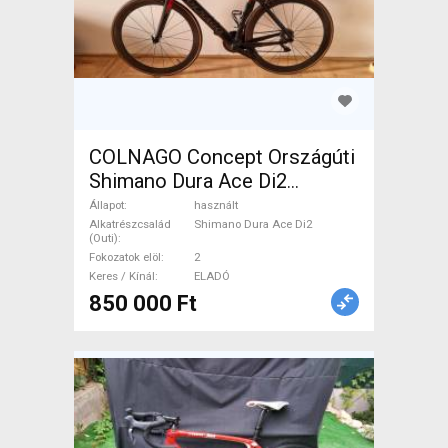
COLNAGO Concept Országúti
Shimano Dura Ace Di2
patkófék használt ELADÓ
Állapot
használt
Alkatrészcsalád
Shimano Dura Ace Di2
(Outi)
Fokozatok elöl
2
Keres / Kínál
ELADÓ
850 000 Ft