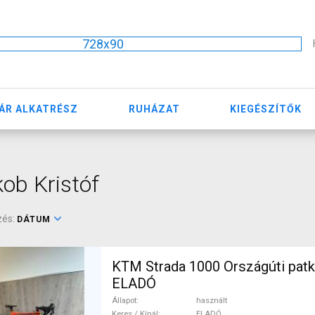
728x90
ÁR ALKATRÉSZ
RUHÁZAT
KIEGÉSZÍTŐK
ob Kristóf
zés:
DÁTUM
KTM Strada 1000 Országúti patk
ELADÓ
Állapot
használt
Keres / Kínál
ELADÓ