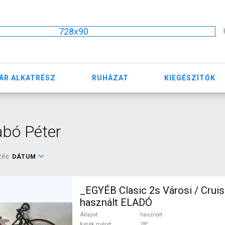
728x90
ÁR ALKATRÉSZ
RUHÁZAT
KIEGÉSZÍTŐK
bó Péter
zés:
DÁTUM
_EGYÉB Clasic 2s Városi / Cruis
használt ELADÓ
Állapot
használt
Kerék méret
28"