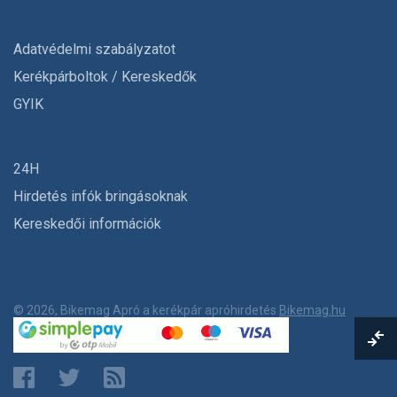
Adatvédelmi szabályzatot
Kerékpárboltok / Kereskedők
GYIK
24H
Hirdetés infók bringásoknak
Kereskedői információk
© 2026, Bikemag Apró a kerékpár apróhirdetés
Bikemag.hu