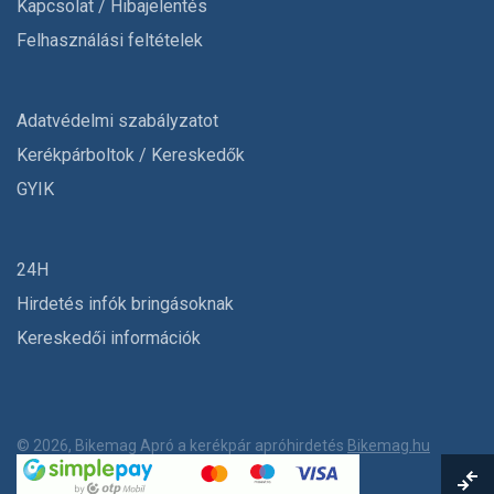
Kapcsolat / Hibajelentés
Felhasználási feltételek
Adatvédelmi szabályzatot
Kerékpárboltok / Kereskedők
GYIK
24H
Hirdetés infók bringásoknak
Kereskedői információk
© 2026, Bikemag Apró a kerékpár apróhirdetés
Bikemag.hu