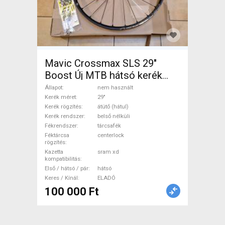
Mavic Crossmax SLS 29"
Boost Új MTB hátsó kerék
eladó Mavic Crossmax SLS
Állapot
nem használt
Mountain Bike Alkatrész,
Kerék méret
29"
Kerék rögzítés
átütő (hátul)
MTB Kerék / Felni / Gumi 29"
Kerék rendszer
belső nélküli
belső nélküli nem használt
Fékrendszer
tárcsafék
ELADÓ
Féktárcsa
centerlock
rögzítés
Kazetta
sram xd
kompatibilitás
Első / hátsó / pár
hátsó
Keres / Kínál
ELADÓ
100 000 Ft