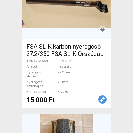
FSA SL-K karbon nyeregcső
27,2/350 FSA SL-K Országúti
/ Gravel / Triatlon Alkatrész,
Típus / Modell
FSA SL-K
Országúti Nyereg /
Állapot
használt
Nyeregcső
27.2 mm
Nyeregcső használt ELADÓ
átmérő
Nyeregcső
20 mm
hátrahajlás
Keres / Kínál
ELADÓ
15 000 Ft