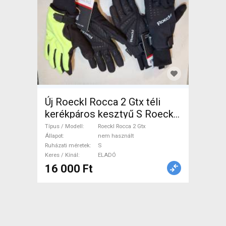
Új Roeckl Rocca 2 Gtx téli
kerékpáros kesztyű S Roeckl
Rocca 2 Gtx S nem használt
Típus / Modell
Roeckl Rocca 2 Gtx
férfi/unisex ELADÓ
Állapot
nem használt
Ruházati méretek
S
Keres / Kínál
ELADÓ
16 000 Ft