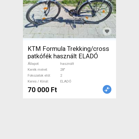
KTM Formula Trekking/cross
patkófék használt ELADÓ
Állapot
használt
Kerék méret
28"
Fokozatok elöl
2
Keres / Kínál
ELADÓ
70 000 Ft