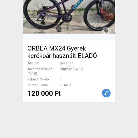
ORBEA MX24 Gyerek
kerékpár használt ELADÓ
Állapot
használt
Alkatrészcsalád
Shimano Altus
(MTB)
Fokozatok elöl
1
Keres / Kínál
ELADÓ
120 000 Ft