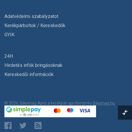
Adatvédelmi szabályzatot
Kerékpárboltok / Kereskedők
GYIK
24H
Hirdetés infók bringásoknak
Kereskedői információk
© 2026, Bikemag Apró a kerékpár apróhirdetés
Bikemag.hu