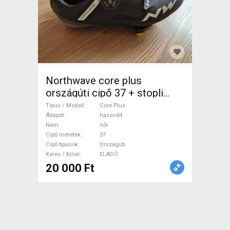
Northwave core plus
országúti cipő 37 + stopli
Core Plus Cipő / Zokni /
Típus / Modell
Core Plus
Kamásli 37 Országúti
Állapot
használt
Nem
női
használt női ELADÓ
Cipő méretek
37
Cipő típusok
Országúti
Keres / Kínál
ELADÓ
20 000 Ft