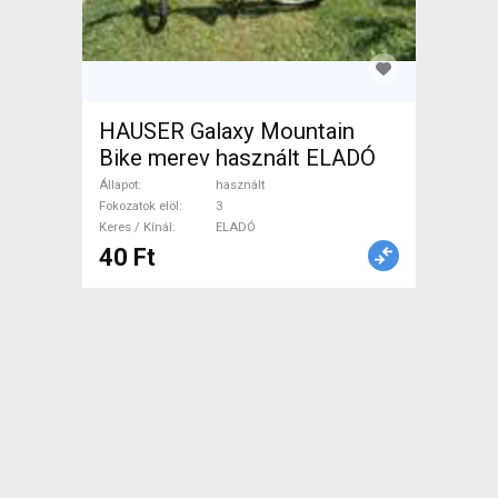
HAUSER Galaxy Mountain
Bike merev használt ELADÓ
Állapot
használt
Fokozatok elöl
3
Keres / Kínál
ELADÓ
40 Ft