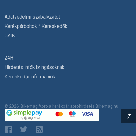
Adatvédelmi szabályzatot
Kerékpárboltok / Kereskedők
GYIK
24H
Hirdetés infók bringásoknak
Kereskedői információk
© 2026, Bikemag Apró a kerékpár apróhirdetés
Bikemag.hu