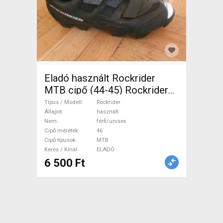
Eladó használt Rockrider
MTB cipő (44-45) Rockrider
Cipő / Zokni / Kamásli 46
Típus / Modell
Rockrider
MTB használt férfi/unisex
Állapot
használt
Nem
férfi/unisex
ELADÓ
Cipő méretek
46
Cipő típusok
MTB
Keres / Kínál
ELADÓ
6 500 Ft