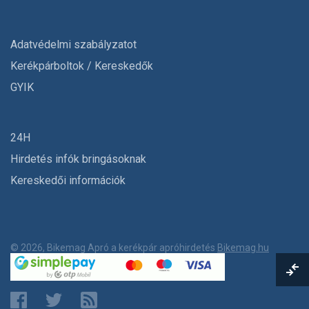
Adatvédelmi szabályzatot
Kerékpárboltok / Kereskedők
GYIK
24H
Hirdetés infók bringásoknak
Kereskedői információk
© 2026, Bikemag Apró a kerékpár apróhirdetés
Bikemag.hu