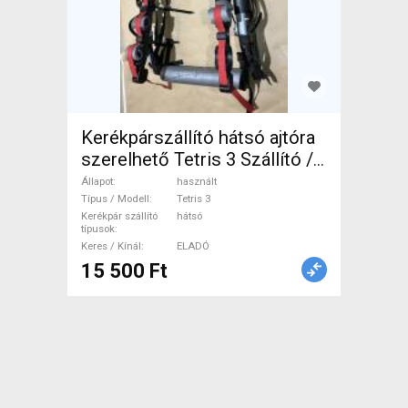
Kerékpárszállító hátsó ajtóra
szerelhető Tetris 3 Szállító /
Tartó hátsó használt ELADÓ
Állapot
használt
Típus / Modell
Tetris 3
Kerékpár szállító
hátsó
típusok
Keres / Kínál
ELADÓ
15 500 Ft