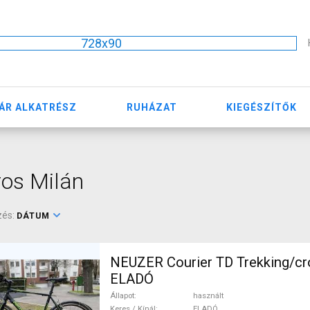
728x90
ÁR ALKATRÉSZ
RUHÁZAT
KIEGÉSZÍTŐK
os Milán
zés:
DÁTUM
NEUZER Courier TD Trekking/cr
ELADÓ
Állapot
használt
Keres / Kínál
ELADÓ