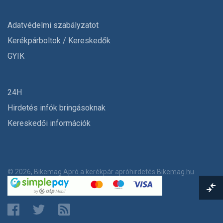
Adatvédelmi szabályzatot
Kerékpárboltok / Kereskedők
GYIK
24H
Hirdetés infók bringásoknak
Kereskedői információk
© 2026, Bikemag Apró a kerékpár apróhirdetés
Bikemag.hu