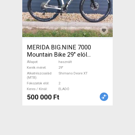
MERIDA BIG.NINE 7000
Mountain Bike 29" elöl
teleszkópos Shimano Deore
Állapot
használt
XT használt ELADÓ
Kerék méret
29"
Alkatrészcsalád
Shimano Deore XT
(MTB)
Fokozatok elöl
2
Keres / Kínál
ELADÓ
500 000 Ft