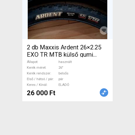
2 db Maxxis Ardent 26×2.25
EXO TR MTB külső gumi
26×2.25 EXO TR MTB
Állapot
használt
Mountain Bike Alkatrész,
Kerék méret
26"
Kerék rendszer
belsős
MTB Kerék / Felni / Gumi 26"
Első / hátsó / pár
pár
belsős használt ELADÓ
Keres / Kínál
ELADÓ
26 000 Ft