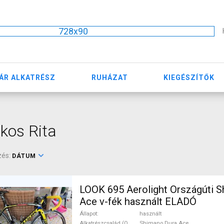
728x90
ÁR ALKATRÉSZ
RUHÁZAT
KIEGÉSZÍTŐK
kos Rita
zés:
DÁTUM
LOOK 695 Aerolight Országúti 
Ace v-fék használt ELADÓ
Állapot
használt
Alkatrészcsalád (Outi)
Shimano Dura Ace