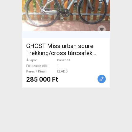
GHOST Miss urban squre
Trekking/cross tárcsafék
használt ELADÓ
Állapot
használt
Fokozatok elöl
1
Keres / Kínál
ELADÓ
285 000 Ft