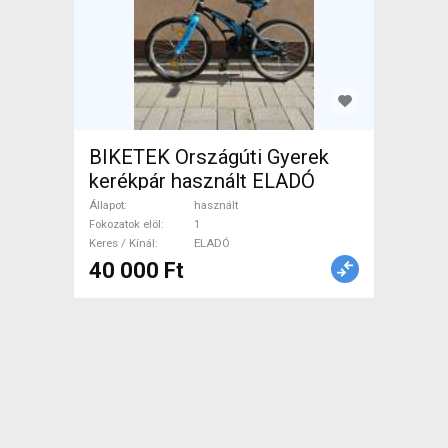
BIKETEK Országúti Gyerek
kerékpár használt ELADÓ
Állapot
használt
Fokozatok elöl
1
Keres / Kínál
ELADÓ
40 000 Ft