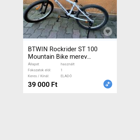
BTWIN Rockrider ST 100
Mountain Bike merev
használt ELADÓ
Állapot
használt
Fokozatok elöl
1
Keres / Kínál
ELADÓ
39 000 Ft