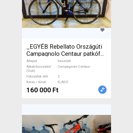
_EGYÉB Rebellato Országúti
Campagnolo Centaur patkófék
használt ELADÓ
Állapot
használt
Alkatrészcsalád
Campagnolo Centaur
(Outi)
Fokozatok elöl
2
Keres / Kínál
ELADÓ
160 000 Ft