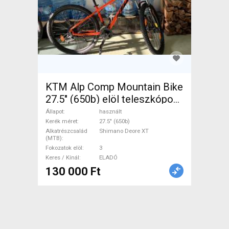
KTM Alp Comp Mountain Bike
27.5" (650b) elöl teleszkópos
Shimano Deore XT használt
Állapot
használt
ELADÓ
Kerék méret
27.5" (650b)
Alkatrészcsalád
Shimano Deore XT
(MTB)
Fokozatok elöl
3
Keres / Kínál
ELADÓ
130 000 Ft