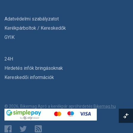
Adatvédelmi szabályzatot
Kerékpárboltok / Kereskedők
GYIK
24H
Hirdetés infók bringásoknak
Kereskedői információk
© 2026, Bikemag Apró a kerékpár apróhirdetés
Bikemag.hu