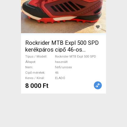
Rockrider MTB Expl 500 SPD
kerékpáros cipő 46-os
Rockrider MTB Expl 500 SPD
Típus / Modell
Rockrider MTB Expl 500 SPD
Cipő / Zokni / Kamásli 46
Állapot
használt
Nem
férfi/unisex
használt férfi/unisex ELADÓ
Cipő méretek
46
Keres / Kínál
ELADÓ
8 000 Ft