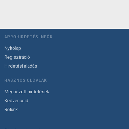
APRÓHIRDETÉS INFÓK
Nyitólap
Regisztráció
Hirdetésfeladás
HASZNOS OLDALAK
Megnézett hirdetések
Kedvenceid
Rólunk