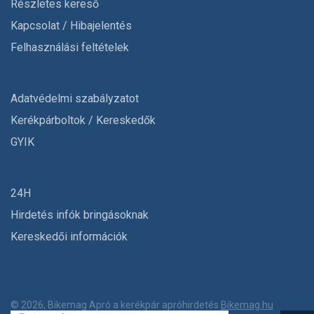
Részletes kereső
Kapcsolat / Hibajelentés
Felhasználási feltételek
Adatvédelmi szabályzatot
Kerékpárboltok / Kereskedők
GYIK
24H
Hirdetés infók bringásoknak
Kereskedői információk
© 2026, Bikemag Apró a kerékpár apróhirdetés
Bikemag.hu