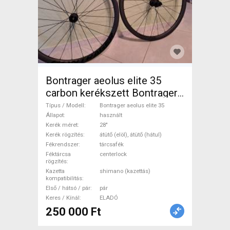
Bontrager aeolus elite 35
carbon kerékszett Bontrager
aeolus elite 35 Országúti /
Típus / Modell
Bontrager aeolus elite 35
Gravel / Triatlon Alkatrész,
Állapot
használt
Kerék méret
28"
Országúti Kerék / Felni / Gumi
Kerék rögzítés
átütő (elöl), átütő (hátul)
28" használt ELADÓ
Fékrendszer
tárcsafék
Féktárcsa
centerlock
rögzítés
Kazetta
shimano (kazettás)
kompatibilitás
Első / hátsó / pár
pár
Keres / Kínál
ELADÓ
250 000 Ft