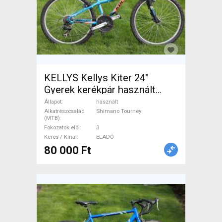
KELLYS Kellys Kiter 24"
Gyerek kerékpár használt
ELADÓ
Állapot
használt
Alkatrészcsalád
Shimano Tourney
(MTB)
Fokozatok elöl
3
Keres / Kínál
ELADÓ
80 000 Ft