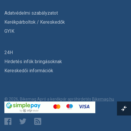
Adatvédelmi szabályzatot
Kerékpárboltok / Kereskedők
GYIK
24H
Hirdetés infók bringásoknak
Kereskedői információk
© 2026, Bikemag Apró a kerékpár apróhirdetés
Bikemag.hu