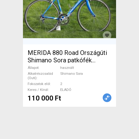
MERIDA 880 Road Országúti
Shimano Sora patkófék
használt ELADÓ
Állapot
használt
Alkatrészcsalád
Shimano Sora
(Outi)
Fokozatok elöl
2
Keres / Kínál
ELADÓ
110 000 Ft