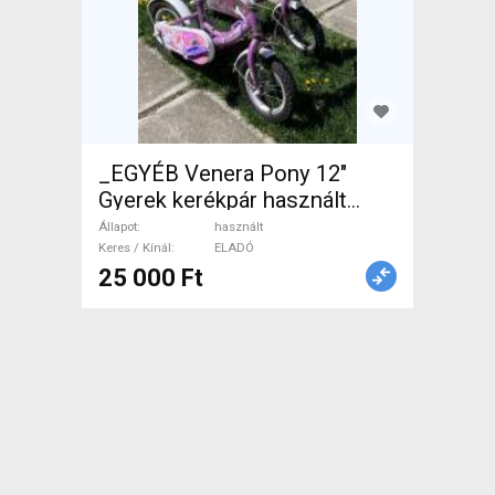
_EGYÉB Venera Pony 12"
Gyerek kerékpár használt
ELADÓ
Állapot
használt
Keres / Kínál
ELADÓ
25 000 Ft