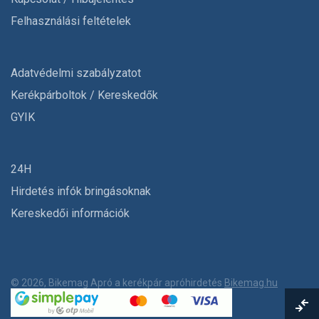
Felhasználási feltételek
Adatvédelmi szabályzatot
Kerékpárboltok / Kereskedők
GYIK
24H
Hirdetés infók bringásoknak
Kereskedői információk
© 2026, Bikemag Apró a kerékpár apróhirdetés
Bikemag.hu