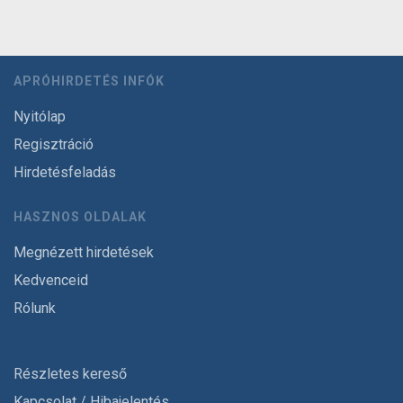
APRÓHIRDETÉS INFÓK
Nyitólap
Regisztráció
Hirdetésfeladás
HASZNOS OLDALAK
Megnézett hirdetések
Kedvenceid
Rólunk
Részletes kereső
Kapcsolat / Hibajelentés