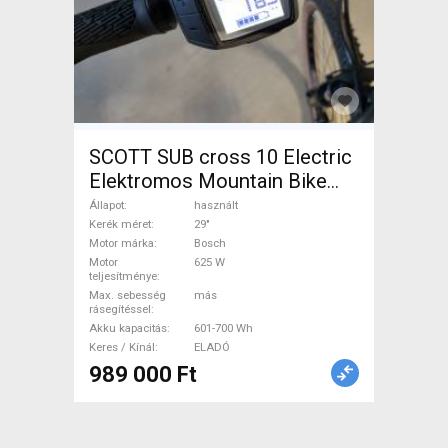
SCOTT SUB cross 10 Electric
Elektromos Mountain Bike
29" elöl teleszkópos Bosch
Állapot
használt
használt ELADÓ
Kerék méret
29"
Motor márka
Bosch
Motor
625 W
teljesítménye
Max. sebesség
más
rásegítéssel
Akku kapacitás
601-700 Wh
Keres / Kínál
ELADÓ
989 000 Ft