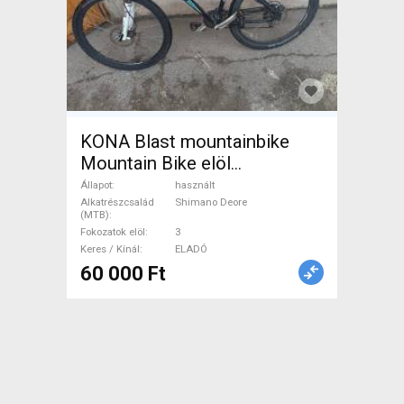
KONA Blast mountainbike
Mountain Bike elöl
teleszkópos Shimano Deore
Állapot
használt
használt ELADÓ
Alkatrészcsalád
Shimano Deore
(MTB)
Fokozatok elöl
3
Keres / Kínál
ELADÓ
60 000 Ft