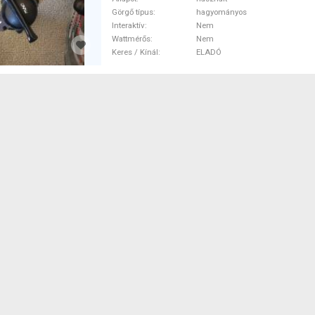
Görgő típus
hagyományos
Interaktív
Nem
Wattmérős
Nem
Keres / Kínál
ELADÓ