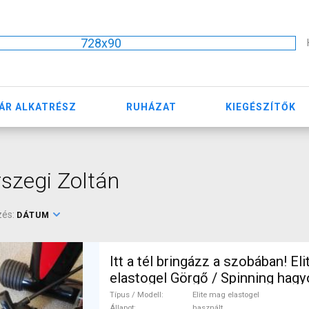
728x90
ÁR ALKATRÉSZ
RUHÁZAT
KIEGÉSZÍTŐK
szegi Zoltán
zés:
DÁTUM
Itt a tél bringázz a szobában! El
elastogel Görgő / Spinning ha
használt ELADÓ
Típus / Modell
Elite mag elastogel
Állapot
használt