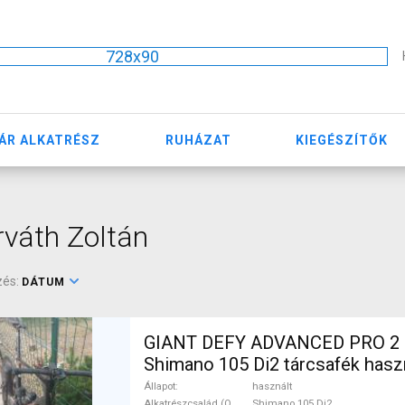
728x90
ÁR ALKATRÉSZ
RUHÁZAT
KIEGÉSZÍTŐK
váth Zoltán
zés:
DÁTUM
GIANT DEFY ADVANCED PRO 2 
Shimano 105 Di2 tárcsafék has
Állapot
használt
Alkatrészcsalád (Outi)
Shimano 105 Di2