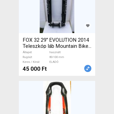
FOX 32 29" EVOLUTION 2014
Teleszkóp láb Mountain Bike
Alkatrész, MTB Villa /
Állapot
használt
Rugóstag villa 80-100 mm
Rugóút
80-100 mm
Keres / Kínál
ELADÓ
használt ELADÓ
45 000 Ft