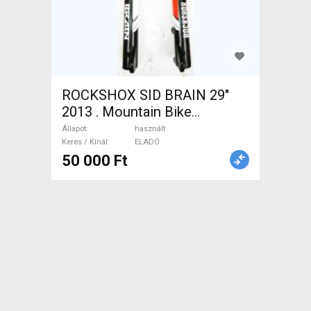
ROCKSHOX SID BRAIN 29"
2013 . Mountain Bike
Alkatrész, MTB Villa /
Állapot
használt
Rugóstag villa használt
Keres / Kínál
ELADÓ
50 000 Ft
ELADÓ