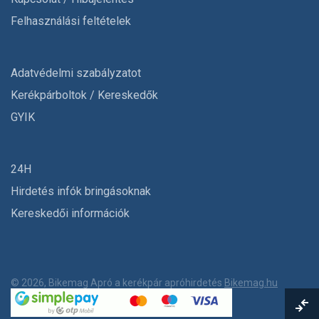
Felhasználási feltételek
Adatvédelmi szabályzatot
Kerékpárboltok / Kereskedők
GYIK
24H
Hirdetés infók bringásoknak
Kereskedői információk
© 2026, Bikemag Apró a kerékpár apróhirdetés
Bikemag.hu