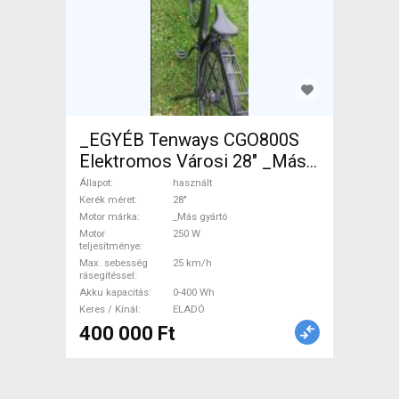
_EGYÉB Tenways CGO800S
Elektromos Városi 28" _Más
gyártó használt ELADÓ
Állapot
használt
Kerék méret
28"
Motor márka
_Más gyártó
Motor
250 W
teljesítménye
Max. sebesség
25 km/h
rásegítéssel
Akku kapacitás
0-400 Wh
Keres / Kínál
ELADÓ
400 000 Ft