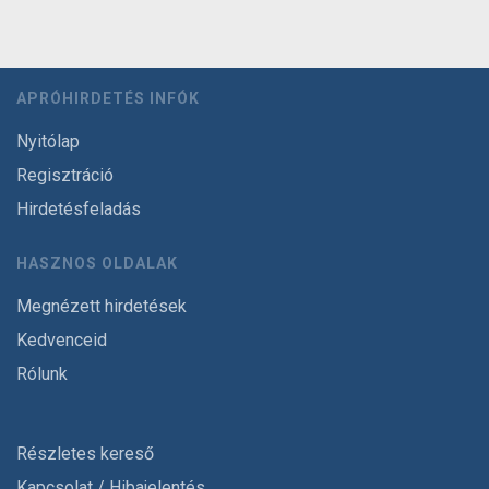
APRÓHIRDETÉS INFÓK
Nyitólap
Regisztráció
Hirdetésfeladás
HASZNOS OLDALAK
Megnézett hirdetések
Kedvenceid
Rólunk
Részletes kereső
Kapcsolat / Hibajelentés